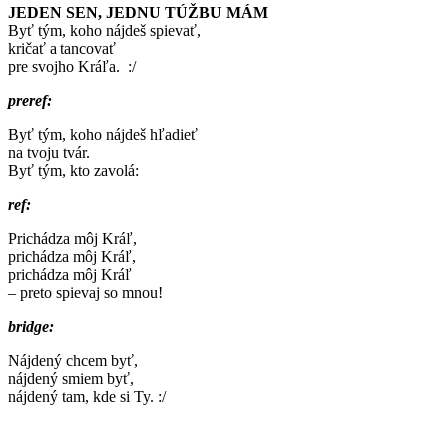
JEDEN SEN, JEDNU TÚŽBU MÁM
Byť tým, koho nájdeš spievať,
kričať a tancovať
pre svojho Kráľa. :/
preref:
Byť tým, koho nájdeš hľadieť
na tvoju tvár.
Byť tým, kto zavolá:
ref:
Prichádza môj Kráľ,
prichádza môj Kráľ,
prichádza môj Kráľ
– preto spievaj so mnou!
bridge:
Nájdený chcem byť,
nájdený smiem byť,
nájdený tam, kde si Ty. :/