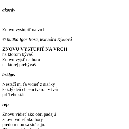
akordy
Znovu vystúpiť na vrch
© hudba Igor Rosa, text Sára Rýklová
ZNOVU VYSTÚPIŤ NA VRCH
na ktorom bývaš
Znovu vyjsť na horu
na ktorej prebývaš.
bridge:
Nestačí mi ťa vidieť z diaľky
každý deň chcem tvárou v tvár
pri Tebe stáť.
ref:
Znovu vidieť ako obri padajú
znovu vidieť ako hory
predo mnou sa strácajú.