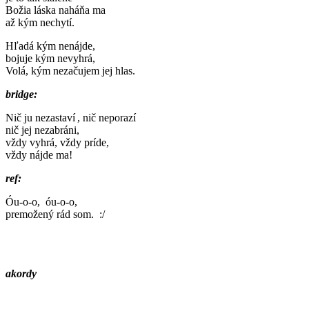
Božia láska naháňa ma
až kým nechytí.
Hľadá kým nenájde,
bojuje kým nevyhrá,
Volá, kým nezačujem jej hlas.
bridge:
Nič ju nezastaví , nič neporazí
nič jej nezabráni,
vždy vyhrá, vždy príde,
vždy nájde ma!
ref:
Óu-o-o, óu-o-o,
premožený rád som. :/
akordy