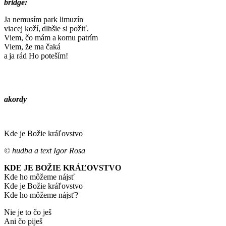
bridge:
Ja nemusím park limuzín
viacej koží, dlhšie si požiť.
Viem, čo mám a komu patrím
Viem, že ma čaká
a ja rád Ho poteším!
akordy
Kde je Božie kráľovstvo
© hudba a text Igor Rosa
KDE JE BOŽIE KRÁĽOVSTVO
Kde ho môžeme nájsť
Kde je Božie kráľovstvo
Kde ho môžeme nájsť?
Nie je to čo ješ
Ani čo piješ