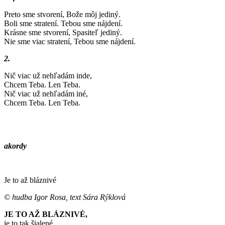
Preto sme stvorení, Bože môj jediný.
Boli sme stratení. Tebou sme nájdení.
Krásne sme stvorení, Spasiteľ jediný.
Nie sme viac stratení, Tebou sme nájdení.
2.
Nič viac už nehľadám inde,
Chcem Teba. Len Teba.
Nič viac už nehľadám iné,
Chcem Teba. Len Teba.
akordy
Je to až bláznivé
© hudba Igor Rosa, text Sára Rýklová
JE TO AŽ BLÁZNIVÉ,
je to tak šialené