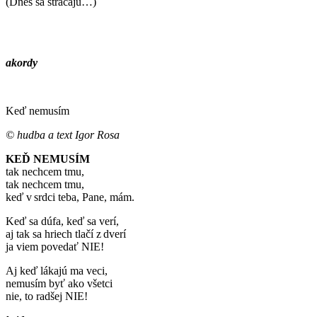
(Dnes sa strácajú…)
akordy
Keď nemusím
© hudba a text Igor Rosa
KEĎ NEMUSÍM
tak nechcem tmu,
tak nechcem tmu,
keď v srdci teba, Pane, mám.
Keď sa dúfa, keď sa verí,
aj tak sa hriech tlačí z dverí
ja viem povedať NIE!
Aj keď lákajú ma veci,
nemusím byť ako všetci
nie, to radšej NIE!