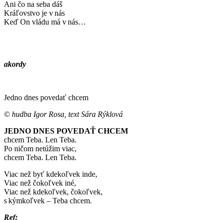
Ani čo na seba dáš
Kráľovstvo je v nás
Keď On vládu má v nás…
akordy
Jedno dnes povedať chcem
© hudba Igor Rosa, text Sára Rýklová
JEDNO DNES POVEDAŤ CHCEM
chcem Teba. Len Teba.
Po ničom netúžim viac,
chcem Teba. Len Teba.
Viac než byť kdekoľvek inde,
Viac než čokoľvek iné,
Viac než kdekoľvek, čokoľvek,
s kýmkoľvek – Teba chcem.
Ref: